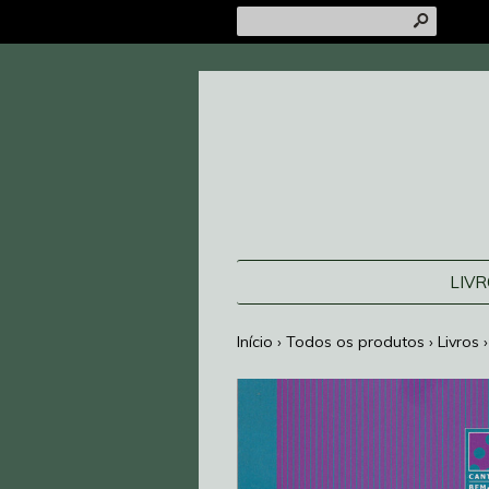
s
LIV
Início
›
Todos os produtos
›
Livros
›