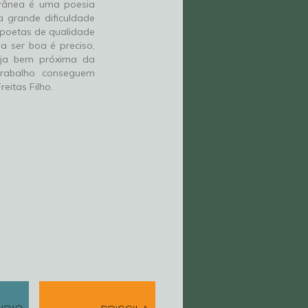
orânea é uma poesia
a grande dificuldade
 poetas de qualidade
a ser boa é preciso,
eja bem próxima da
trabalho conseguem
reitas Filho.