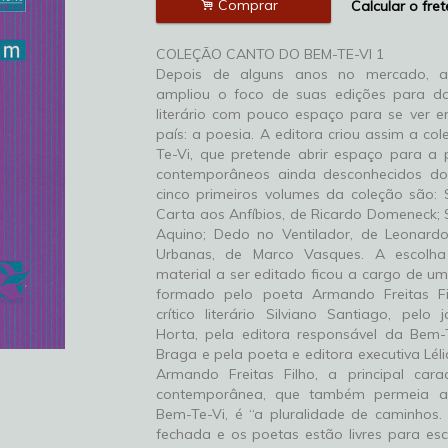
.
Comprar
Calcular o fret
COLEÇÃO CANTO DO BEM-TE-VI 1
Depois de alguns anos no mercado, a
ampliou o foco de suas edições para d
literário com pouco espaço para se ver e
país: a poesia. A editora criou assim a c
Te-Vi, que pretende abrir espaço para a
contemporâneos ainda desconhecidos do 
cinco primeiros volumes da coleção são: 
Carta aos Anfíbios, de Ricardo Domeneck; S
Aquino; Dedo no Ventilador, de Leonardo 
Urbanas, de Marco Vasques. A escolh
material a ser editado ficou a cargo de um
formado pelo poeta Armando Freitas Fil
crítico literário Silviano Santiago, pelo 
Horta, pela editora responsável da Bem-T
Braga e pela poeta e editora executiva Lél
Armando Freitas Filho, a principal carac
contemporânea, que também permeia a
Bem-Te-Vi, é “a pluralidade de caminhos
fechada e os poetas estão livres para es