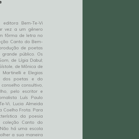
e
 editora Bem-Te-Vi
ar vez a um gênero
m fôrma de letra no
oleção Canto do Bem-
 produção de poetas
grande público. Os
Som, de Lígia Dabul;
ístole, de Mônica de
Martinelli e Elegias
a dos poetas e do
 conselho consultivo,
ho, pelo escritor e
jornalista Luís Paulo
e-Vi, Lucia Almeida
ia Coelho Frota. Para
terística da poesia
 coleção Canto do
. Não há uma escola
colher a sua maneira