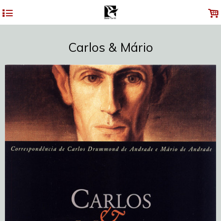
4
.
Carlos & Mário