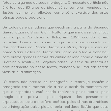
fotos de algumas de suas montagens. O mascate do título não
é à toa: aos 80 anos de idade, vê-se como um vendedor de
ilusões, ou melhor, reflexões, como só o exercício das artes
cênicas pode proporcionar.
De todos os encenadores que decidiram, a partir da Segunda
Guerra, atuar no Brasil, Gianni Ratto foi quem mais se identificou
com o país. Ao deixar a Itália, em 1954, quando já era
considerado um dos maiores cenógrafos internacionais – foi um
dos criadores do Piccolo Teatro de Milão, dirigiu a diva da
ópera Maria Callas no Teatro ala Scalla de Milão e trabalhou
com outros grandes nomes da cultura italiana como o cineasta
Lucchino Visconti –, seu objetivo passou a ser o de integrar-se
profundamente no nosso teatro, tornando-se uma das forças
vivas de sua afirmação.
“O teatro não precisa de cenografia; o teatro já contém a
cenografia em si mesmo, ele a cria a partir do momento em
que o espetáculo está sendo realizado pelos atores, pela
magia das palavras, pela riqueza dos pensamentos
expressados, pela atmosfera poética, pelos climas dramáticos,
pela integração palco-plateia, pela realidade fictícia que duas