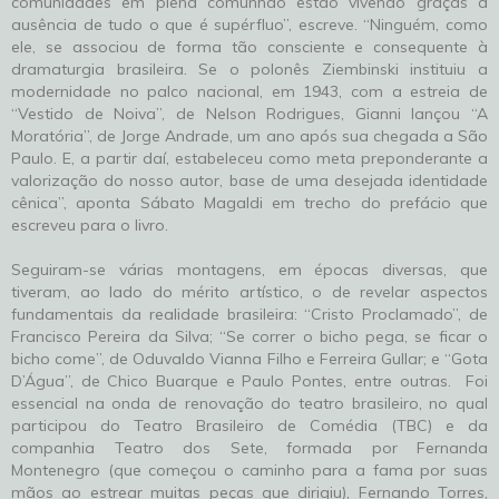
comunidades em plena comunhão estão vivendo graças à
ausência de tudo o que é supérfluo”, escreve. “Ninguém, como
ele, se associou de forma tão consciente e consequente à
dramaturgia brasileira. Se o polonês Ziembinski instituiu a
modernidade no palco nacional, em 1943, com a estreia de
“Vestido de Noiva”, de Nelson Rodrigues, Gianni lançou “A
Moratória”, de Jorge Andrade, um ano após sua chegada a São
Paulo. E, a partir daí, estabeleceu como meta preponderante a
valorização do nosso autor, base de uma desejada identidade
cênica”, aponta Sábato Magaldi em trecho do prefácio que
escreveu para o livro.
Seguiram-se várias montagens, em épocas diversas, que
tiveram, ao lado do mérito artístico, o de revelar aspectos
fundamentais da realidade brasileira: “Cristo Proclamado”, de
Francisco Pereira da Silva; “Se correr o bicho pega, se ficar o
bicho come”, de Oduvaldo Vianna Filho e Ferreira Gullar; e “Gota
D’Água”, de Chico Buarque e Paulo Pontes, entre outras. Foi
essencial na onda de renovação do teatro brasileiro, no qual
participou do Teatro Brasileiro de Comédia (TBC) e da
companhia Teatro dos Sete, formada por Fernanda
Montenegro (que começou o caminho para a fama por suas
mãos ao estrear muitas peças que dirigiu), Fernando Torres,