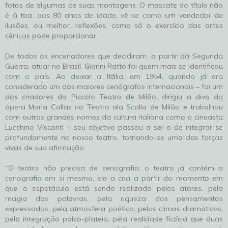
fotos de algumas de suas montagens. O mascate do título não
é à toa: aos 80 anos de idade, vê-se como um vendedor de
ilusões, ou melhor, reflexões, como só o exercício das artes
cênicas pode proporcionar.
De todos os encenadores que decidiram, a partir da Segunda
Guerra, atuar no Brasil, Gianni Ratto foi quem mais se identificou
com o país. Ao deixar a Itália, em 1954, quando já era
considerado um dos maiores cenógrafos internacionais – foi um
dos criadores do Piccolo Teatro de Milão, dirigiu a diva da
ópera Maria Callas no Teatro ala Scalla de Milão e trabalhou
com outros grandes nomes da cultura italiana como o cineasta
Lucchino Visconti –, seu objetivo passou a ser o de integrar-se
profundamente no nosso teatro, tornando-se uma das forças
vivas de sua afirmação.
“O teatro não precisa de cenografia; o teatro já contém a
cenografia em si mesmo, ele a cria a partir do momento em
que o espetáculo está sendo realizado pelos atores, pela
magia das palavras, pela riqueza dos pensamentos
expressados, pela atmosfera poética, pelos climas dramáticos,
pela integração palco-plateia, pela realidade fictícia que duas