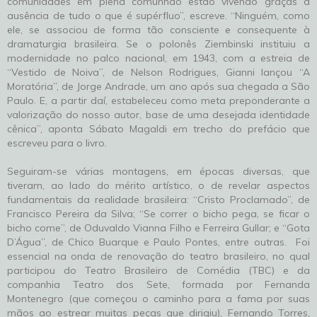
comunidades em plena comunhão estão vivendo graças à
ausência de tudo o que é supérfluo”, escreve. “Ninguém, como
ele, se associou de forma tão consciente e consequente à
dramaturgia brasileira. Se o polonês Ziembinski instituiu a
modernidade no palco nacional, em 1943, com a estreia de
“Vestido de Noiva”, de Nelson Rodrigues, Gianni lançou “A
Moratória”, de Jorge Andrade, um ano após sua chegada a São
Paulo. E, a partir daí, estabeleceu como meta preponderante a
valorização do nosso autor, base de uma desejada identidade
cênica”, aponta Sábato Magaldi em trecho do prefácio que
escreveu para o livro.
Seguiram-se várias montagens, em épocas diversas, que
tiveram, ao lado do mérito artístico, o de revelar aspectos
fundamentais da realidade brasileira: “Cristo Proclamado”, de
Francisco Pereira da Silva; “Se correr o bicho pega, se ficar o
bicho come”, de Oduvaldo Vianna Filho e Ferreira Gullar; e “Gota
D’Água”, de Chico Buarque e Paulo Pontes, entre outras. Foi
essencial na onda de renovação do teatro brasileiro, no qual
participou do Teatro Brasileiro de Comédia (TBC) e da
companhia Teatro dos Sete, formada por Fernanda
Montenegro (que começou o caminho para a fama por suas
mãos ao estrear muitas peças que dirigiu), Fernando Torres,