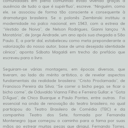
comunidades em plena comunhão estão vivendo graças à
ausência de tudo o que é supérfluo”, escreve. “Ninguém, como
ele, se associou de forma tão consciente e consequente à
dramaturgia brasileira. Se o polonês Ziembinski instituiu a
modernidade no palco nacional, em 1943, com a estreia de
“Vestido de Noiva”, de Nelson Rodrigues, Gianni lançou “A
Moratória”, de Jorge Andrade, um ano após sua chegada a São
Paulo. E, a partir daí, estabeleceu como meta preponderante a
valorização do nosso autor, base de uma desejada identidade
cênica”, aponta Sábato Magaldi em trecho do prefácio que
escreveu para o livro.
Seguiram-se várias montagens, em épocas diversas, que
tiveram, ao lado do mérito artístico, o de revelar aspectos
fundamentais da realidade brasileira: “Cristo Proclamado”, de
Francisco Pereira da Silva; “Se correr o bicho pega, se ficar o
bicho come”, de Oduvaldo Vianna Filho e Ferreira Gullar; e “Gota
D’Água”, de Chico Buarque e Paulo Pontes, entre outras. Foi
essencial na onda de renovação do teatro brasileiro, no qual
participou do Teatro Brasileiro de Comédia (TBC) e da
companhia Teatro dos Sete, formada por Fernanda
Montenegro (que começou o caminho para a fama por suas
mãos ao estrear muitas peças que dirigiu), Fernando Torres,