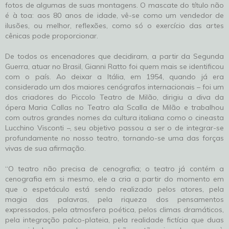
fotos de algumas de suas montagens. O mascate do título não
é à toa: aos 80 anos de idade, vê-se como um vendedor de
ilusões, ou melhor, reflexões, como só o exercício das artes
cênicas pode proporcionar.
De todos os encenadores que decidiram, a partir da Segunda
Guerra, atuar no Brasil, Gianni Ratto foi quem mais se identificou
com o país. Ao deixar a Itália, em 1954, quando já era
considerado um dos maiores cenógrafos internacionais – foi um
dos criadores do Piccolo Teatro de Milão, dirigiu a diva da
ópera Maria Callas no Teatro ala Scalla de Milão e trabalhou
com outros grandes nomes da cultura italiana como o cineasta
Lucchino Visconti –, seu objetivo passou a ser o de integrar-se
profundamente no nosso teatro, tornando-se uma das forças
vivas de sua afirmação.
“O teatro não precisa de cenografia; o teatro já contém a
cenografia em si mesmo, ele a cria a partir do momento em
que o espetáculo está sendo realizado pelos atores, pela
magia das palavras, pela riqueza dos pensamentos
expressados, pela atmosfera poética, pelos climas dramáticos,
pela integração palco-plateia, pela realidade fictícia que duas